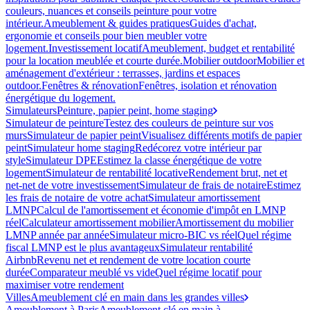
couleurs, nuances et conseils peinture pour votre
intérieur.
Ameublement & guides pratiques
Guides d'achat,
ergonomie et conseils pour bien meubler votre
logement.
Investissement locatif
Ameublement, budget et rentabilité
pour la location meublée et courte durée.
Mobilier outdoor
Mobilier et
aménagement d'extérieur : terrasses, jardins et espaces
outdoor.
Fenêtres & rénovation
Fenêtres, isolation et rénovation
énergétique du logement.
Simulateurs
Peinture, papier peint, home staging
Simulateur de peinture
Testez des couleurs de peinture sur vos
murs
Simulateur de papier peint
Visualisez différents motifs de papier
peint
Simulateur home staging
Redécorez votre intérieur par
style
Simulateur DPE
Estimez la classe énergétique de votre
logement
Simulateur de rentabilité locative
Rendement brut, net et
net-net de votre investissement
Simulateur de frais de notaire
Estimez
les frais de notaire de votre achat
Simulateur amortissement
LMNP
Calcul de l'amortissement et économie d'impôt en LMNP
réel
Calculateur amortissement mobilier
Amortissement du mobilier
LMNP année par année
Simulateur micro-BIC vs réel
Quel régime
fiscal LMNP est le plus avantageux
Simulateur rentabilité
Airbnb
Revenu net et rendement de votre location courte
durée
Comparateur meublé vs vide
Quel régime locatif pour
maximiser votre rendement
Villes
Ameublement clé en main dans les grandes villes
Ameublement à Paris
Ameublement clé en main à