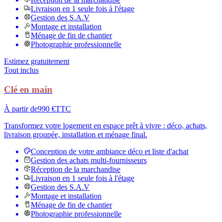
Livraison en 1 seule fois à l'étage
Gestion des S.A.V
Montage et installation
Ménage de fin de chantier
Photographie professionnelle
Estimez gratuitement
Tout inclus
Clé en main
À partir de
990 €
TTC
Transformez votre logement en espace prêt à vivre : déco, achats,
livraison groupée, installation et ménage final.
Conception de votre ambiance déco et liste d'achat
Gestion des achats multi-fournisseurs
Réception de la marchandise
Livraison en 1 seule fois à l'étage
Gestion des S.A.V
Montage et installation
Ménage de fin de chantier
Photographie professionnelle