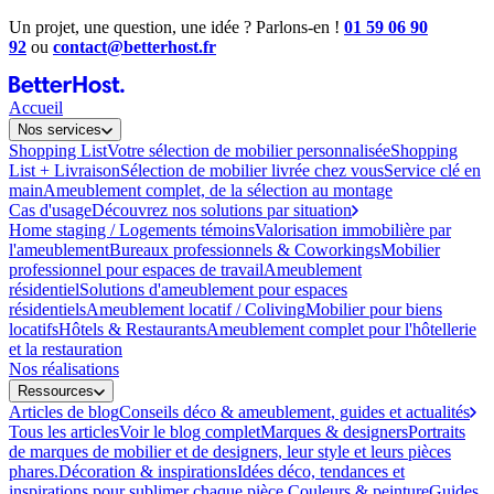
Un projet, une question, une idée ? Parlons-en !
01 59 06 90
92
ou
contact@betterhost.fr
Accueil
Nos services
Shopping List
Votre sélection de mobilier personnalisée
Shopping
List + Livraison
Sélection de mobilier livrée chez vous
Service clé en
main
Ameublement complet, de la sélection au montage
Cas d'usage
Découvrez nos solutions par situation
Home staging / Logements témoins
Valorisation immobilière par
l'ameublement
Bureaux professionnels & Coworkings
Mobilier
professionnel pour espaces de travail
Ameublement
résidentiel
Solutions d'ameublement pour espaces
résidentiels
Ameublement locatif / Coliving
Mobilier pour biens
locatifs
Hôtels & Restaurants
Ameublement complet pour l'hôtellerie
et la restauration
Nos réalisations
Ressources
Articles de blog
Conseils déco & ameublement, guides et actualités
Tous les articles
Voir le blog complet
Marques & designers
Portraits
de marques de mobilier et de designers, leur style et leurs pièces
phares.
Décoration & inspirations
Idées déco, tendances et
inspirations pour sublimer chaque pièce.
Couleurs & peinture
Guides