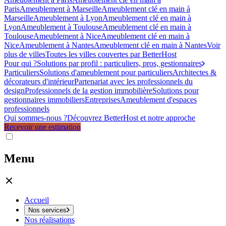
Paris
Ameublement à Marseille
Ameublement clé en main à
Marseille
Ameublement à Lyon
Ameublement clé en main à
Lyon
Ameublement à Toulouse
Ameublement clé en main à
Toulouse
Ameublement à Nice
Ameublement clé en main à
Nice
Ameublement à Nantes
Ameublement clé en main à Nantes
Voir
plus de villes
Toutes les villes couvertes par BetterHost
Pour qui ?
Solutions par profil : particuliers, pros, gestionnaires
Particuliers
Solutions d'ameublement pour particuliers
Architectes &
décorateurs d'intérieur
Partenariat avec les professionnels du
design
Professionnels de la gestion immobilière
Solutions pour
gestionnaires immobiliers
Entreprises
Ameublement d'espaces
professionnels
Qui sommes-nous ?
Découvrez BetterHost et notre approche
Recevoir une estimation
Menu
Accueil
Nos services
Nos réalisations