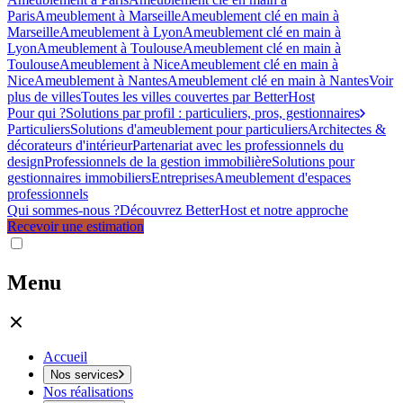
Paris
Ameublement à Marseille
Ameublement clé en main à
Marseille
Ameublement à Lyon
Ameublement clé en main à
Lyon
Ameublement à Toulouse
Ameublement clé en main à
Toulouse
Ameublement à Nice
Ameublement clé en main à
Nice
Ameublement à Nantes
Ameublement clé en main à Nantes
Voir
plus de villes
Toutes les villes couvertes par BetterHost
Pour qui ?
Solutions par profil : particuliers, pros, gestionnaires
Particuliers
Solutions d'ameublement pour particuliers
Architectes &
décorateurs d'intérieur
Partenariat avec les professionnels du
design
Professionnels de la gestion immobilière
Solutions pour
gestionnaires immobiliers
Entreprises
Ameublement d'espaces
professionnels
Qui sommes-nous ?
Découvrez BetterHost et notre approche
Recevoir une estimation
Menu
Accueil
Nos services
Nos réalisations