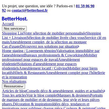
Un projet, une question, une idée ? Parlons-en !
01 59 06 90
92
ou
contact@betterhost.fr
Accueil
Nos services
Shopping List
Votre sélection de mobilier personnalisée
Shopping
List + Livraison
Sélection de mobilier livrée chez vous
Service clé en
main
Ameublement complet, de la sélection au montage
Cas d'usage
Découvrez nos solutions par situation
Home staging / Logements témoins
Valorisation immobilière par
l'ameublement
Bureaux professionnels & Coworkings
Mobilier
professionnel pour espaces de travail
Ameublement
résidentiel
Solutions d'ameublement pour espaces
résidentiels
Ameublement locatif / Coliving
Mobilier pour biens
locatifs
Hôtels & Restaurants
Ameublement complet pour l'hôtellerie
et la restauration
Nos réalisations
Ressources
Articles de blog
Conseils déco & ameublement, guides et actualités
Tous les articles
Voir le blog complet
Marques & designers
Portraits
de marques de mobilier et de designers, leur style et leurs pièces
phares.
Décoration & inspirations
Idées déco, tendances et
inspirations pour sublimer chaque pièce.
Couleurs & peinture
Guides