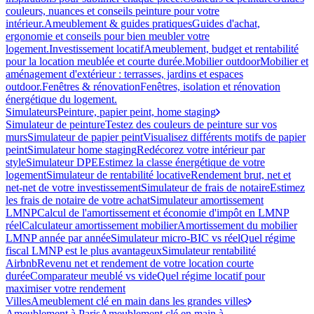
couleurs, nuances et conseils peinture pour votre
intérieur.
Ameublement & guides pratiques
Guides d'achat,
ergonomie et conseils pour bien meubler votre
logement.
Investissement locatif
Ameublement, budget et rentabilité
pour la location meublée et courte durée.
Mobilier outdoor
Mobilier et
aménagement d'extérieur : terrasses, jardins et espaces
outdoor.
Fenêtres & rénovation
Fenêtres, isolation et rénovation
énergétique du logement.
Simulateurs
Peinture, papier peint, home staging
Simulateur de peinture
Testez des couleurs de peinture sur vos
murs
Simulateur de papier peint
Visualisez différents motifs de papier
peint
Simulateur home staging
Redécorez votre intérieur par
style
Simulateur DPE
Estimez la classe énergétique de votre
logement
Simulateur de rentabilité locative
Rendement brut, net et
net-net de votre investissement
Simulateur de frais de notaire
Estimez
les frais de notaire de votre achat
Simulateur amortissement
LMNP
Calcul de l'amortissement et économie d'impôt en LMNP
réel
Calculateur amortissement mobilier
Amortissement du mobilier
LMNP année par année
Simulateur micro-BIC vs réel
Quel régime
fiscal LMNP est le plus avantageux
Simulateur rentabilité
Airbnb
Revenu net et rendement de votre location courte
durée
Comparateur meublé vs vide
Quel régime locatif pour
maximiser votre rendement
Villes
Ameublement clé en main dans les grandes villes
Ameublement à Paris
Ameublement clé en main à