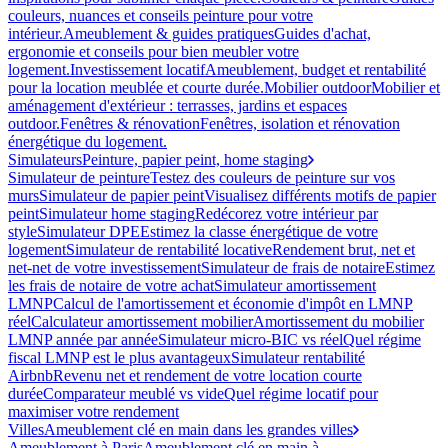
couleurs, nuances et conseils peinture pour votre
intérieur.
Ameublement & guides pratiques
Guides d'achat,
ergonomie et conseils pour bien meubler votre
logement.
Investissement locatif
Ameublement, budget et rentabilité
pour la location meublée et courte durée.
Mobilier outdoor
Mobilier et
aménagement d'extérieur : terrasses, jardins et espaces
outdoor.
Fenêtres & rénovation
Fenêtres, isolation et rénovation
énergétique du logement.
Simulateurs
Peinture, papier peint, home staging
Simulateur de peinture
Testez des couleurs de peinture sur vos
murs
Simulateur de papier peint
Visualisez différents motifs de papier
peint
Simulateur home staging
Redécorez votre intérieur par
style
Simulateur DPE
Estimez la classe énergétique de votre
logement
Simulateur de rentabilité locative
Rendement brut, net et
net-net de votre investissement
Simulateur de frais de notaire
Estimez
les frais de notaire de votre achat
Simulateur amortissement
LMNP
Calcul de l'amortissement et économie d'impôt en LMNP
réel
Calculateur amortissement mobilier
Amortissement du mobilier
LMNP année par année
Simulateur micro-BIC vs réel
Quel régime
fiscal LMNP est le plus avantageux
Simulateur rentabilité
Airbnb
Revenu net et rendement de votre location courte
durée
Comparateur meublé vs vide
Quel régime locatif pour
maximiser votre rendement
Villes
Ameublement clé en main dans les grandes villes
Ameublement à Paris
Ameublement clé en main à