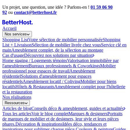
Un projet, une question, une idée ? Parlons-en !
01 59 06 90
92
ou
contact@betterhost.fr
Accueil
Nos services
Shopping List
Votre sélection de mobilier personnalisée
Shopping
List + Livraison
Sélection de mobilier livrée chez vous
Service clé en
main
Ameublement complet, de la sélection au montage
Cas d'usage
Découvrez nos solutions par situation
Home staging / Logements témoins
Valorisation immobilière par
l'ameublement
Bureaux professionnels & Coworkings
Mobilier
professionnel pour espaces de travail
Ameublement
résidentiel
Solutions d'ameublement pour espaces
résidentiels
Ameublement locatif / Coliving
Mobilier pour biens
locatifs
Hôtels & Restaurants
Ameublement complet pour l'hôtellerie
et la restauration
Nos réalisations
Ressources
Articles de blog
Conseils déco & ameublement, guides et actualités
Tous les articles
Voir le blog complet
Marques & designers
Portraits
de marques de mobilier et de designers, leur style et leurs pièces
phares.
Décoration & inspirations
Idées déco, tendances et
inspirations pour sublimer chaque pièce.
Couleurs & peinture
Guides