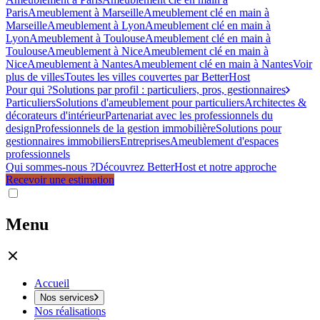
Paris
Ameublement à Marseille
Ameublement clé en main à
Marseille
Ameublement à Lyon
Ameublement clé en main à
Lyon
Ameublement à Toulouse
Ameublement clé en main à
Toulouse
Ameublement à Nice
Ameublement clé en main à
Nice
Ameublement à Nantes
Ameublement clé en main à Nantes
Voir
plus de villes
Toutes les villes couvertes par BetterHost
Pour qui ?
Solutions par profil : particuliers, pros, gestionnaires
Particuliers
Solutions d'ameublement pour particuliers
Architectes &
décorateurs d'intérieur
Partenariat avec les professionnels du
design
Professionnels de la gestion immobilière
Solutions pour
gestionnaires immobiliers
Entreprises
Ameublement d'espaces
professionnels
Qui sommes-nous ?
Découvrez BetterHost et notre approche
Recevoir une estimation
Menu
Accueil
Nos services
Nos réalisations