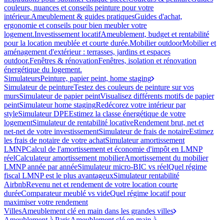
couleurs, nuances et conseils peinture pour votre
intérieur.
Ameublement & guides pratiques
Guides d'achat,
ergonomie et conseils pour bien meubler votre
logement.
Investissement locatif
Ameublement, budget et rentabilité
pour la location meublée et courte durée.
Mobilier outdoor
Mobilier et
aménagement d'extérieur : terrasses, jardins et espaces
outdoor.
Fenêtres & rénovation
Fenêtres, isolation et rénovation
énergétique du logement.
Simulateurs
Peinture, papier peint, home staging
Simulateur de peinture
Testez des couleurs de peinture sur vos
murs
Simulateur de papier peint
Visualisez différents motifs de papier
peint
Simulateur home staging
Redécorez votre intérieur par
style
Simulateur DPE
Estimez la classe énergétique de votre
logement
Simulateur de rentabilité locative
Rendement brut, net et
net-net de votre investissement
Simulateur de frais de notaire
Estimez
les frais de notaire de votre achat
Simulateur amortissement
LMNP
Calcul de l'amortissement et économie d'impôt en LMNP
réel
Calculateur amortissement mobilier
Amortissement du mobilier
LMNP année par année
Simulateur micro-BIC vs réel
Quel régime
fiscal LMNP est le plus avantageux
Simulateur rentabilité
Airbnb
Revenu net et rendement de votre location courte
durée
Comparateur meublé vs vide
Quel régime locatif pour
maximiser votre rendement
Villes
Ameublement clé en main dans les grandes villes
Ameublement à Paris
Ameublement clé en main à