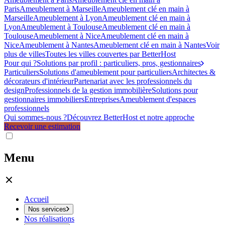
Paris
Ameublement à Marseille
Ameublement clé en main à
Marseille
Ameublement à Lyon
Ameublement clé en main à
Lyon
Ameublement à Toulouse
Ameublement clé en main à
Toulouse
Ameublement à Nice
Ameublement clé en main à
Nice
Ameublement à Nantes
Ameublement clé en main à Nantes
Voir
plus de villes
Toutes les villes couvertes par BetterHost
Pour qui ?
Solutions par profil : particuliers, pros, gestionnaires
Particuliers
Solutions d'ameublement pour particuliers
Architectes &
décorateurs d'intérieur
Partenariat avec les professionnels du
design
Professionnels de la gestion immobilière
Solutions pour
gestionnaires immobiliers
Entreprises
Ameublement d'espaces
professionnels
Qui sommes-nous ?
Découvrez BetterHost et notre approche
Recevoir une estimation
Menu
Accueil
Nos services
Nos réalisations