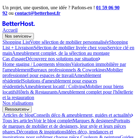
Un projet, une question, une idée ? Parlons-en !
01 59 06 90
92
ou
contact@betterhost.fr
Accueil
Nos services
Shopping List
Votre sélection de mobilier personnalisée
Shopping
List + Livraison
Sélection de mobilier livrée chez vous
Service clé en
main
Ameublement complet, de la sélection au montage
Cas d'usage
Découvrez nos solutions par situation
Home staging / Logements témoins
Valorisation immobilière par
l'ameublement
Bureaux professionnels & Coworkings
Mobilier
professionnel pour espaces de travail
Ameublement
résidentiel
Solutions d'ameublement pour espaces
résidentiels
Ameublement locatif / Coliving
Mobilier pour biens
locatifs
Hôtels & Restaurants
Ameublement complet pour l'hôtellerie
et la restauration
Nos réalisations
Ressources
Articles de blog
Conseils déco & ameublement, guides et actualités
Tous les articles
Voir le blog complet
Marques & designers
Portraits
de marques de mobilier et de designers, leur style et leurs pièces
phares.
Décoration & inspirations
Idées déco, tendances et
inspirations pour sublimer chaque pièce.
Couleurs & peinture
Guides