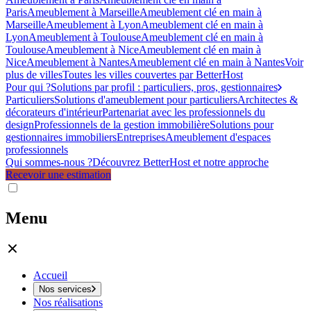
Paris
Ameublement à Marseille
Ameublement clé en main à
Marseille
Ameublement à Lyon
Ameublement clé en main à
Lyon
Ameublement à Toulouse
Ameublement clé en main à
Toulouse
Ameublement à Nice
Ameublement clé en main à
Nice
Ameublement à Nantes
Ameublement clé en main à Nantes
Voir
plus de villes
Toutes les villes couvertes par BetterHost
Pour qui ?
Solutions par profil : particuliers, pros, gestionnaires
Particuliers
Solutions d'ameublement pour particuliers
Architectes &
décorateurs d'intérieur
Partenariat avec les professionnels du
design
Professionnels de la gestion immobilière
Solutions pour
gestionnaires immobiliers
Entreprises
Ameublement d'espaces
professionnels
Qui sommes-nous ?
Découvrez BetterHost et notre approche
Recevoir une estimation
Menu
Accueil
Nos services
Nos réalisations