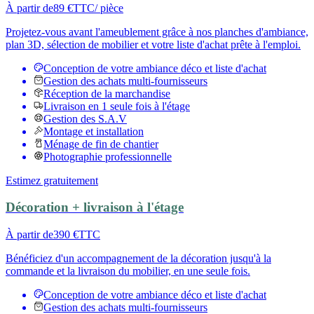
À partir de
89 €
TTC
/ pièce
Projetez-vous avant l'ameublement grâce à nos planches d'ambiance,
plan 3D, sélection de mobilier et votre liste d'achat prête à l'emploi.
Conception de votre ambiance déco et liste d'achat
Gestion des achats multi-fournisseurs
Réception de la marchandise
Livraison en 1 seule fois à l'étage
Gestion des S.A.V
Montage et installation
Ménage de fin de chantier
Photographie professionnelle
Estimez gratuitement
Décoration + livraison à l'étage
À partir de
390 €
TTC
Bénéficiez d'un accompagnement de la décoration jusqu'à la
commande et la livraison du mobilier, en une seule fois.
Conception de votre ambiance déco et liste d'achat
Gestion des achats multi-fournisseurs