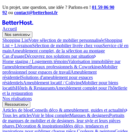
Un projet, une question, une idée ? Parlons-en !
01 59 06 90
92
ou
contact@betterhost.fr
Accueil
Nos services
Shopping List
Votre sélection de mobilier personnalisée
Shopping
List + Livraison
Sélection de mobilier livrée chez vous
Service clé en
main
Ameublement complet, de la sélection au montage
Cas d'usage
Découvrez nos solutions par situation
Home staging / Logements témoins
Valorisation immobilière par
l'ameublement
Bureaux professionnels & Coworkings
Mobilier
professionnel pour espaces de travail
Ameublement
résidentiel
Solutions d'ameublement pour espaces
résidentiels
Ameublement locatif / Coliving
Mobilier pour biens
locatifs
Hôtels & Restaurants
Ameublement complet pour l'hôtellerie
et la restauration
Nos réalisations
Ressources
Articles de blog
Conseils déco & ameublement, guides et actualités
Tous les articles
Voir le blog complet
Marques & designers
Portraits
de marques de mobilier et de designers, leur style et leurs pièces
phares.
Décoration & inspirations
Idées déco, tendances et
inspirations pour sublimer chaque pièce.
Couleurs & peinture
Guides