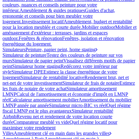
couleurs, nuances et conseils peinture pour votre
intérieur.
Ameublement & guides pratiques
Guides d'achat,
ergonomie et conseils pour bien meubler votre
logement.
Investissement locatif
Ameublement, budget et rentabilité
pour la location meublée et courte durée.
Mobilier outdoor
Mobilier et
aménagement d'extérieur : terrasses, jardins et espaces
outdoor.
Fenêtres & rénovation
Fenêtres, isolation et rénovation
énergétique du logement.
Simulateurs
Peinture, papier peint, home staging
Simulateur de peinture
Testez des couleurs de peinture sur vos
murs
Simulateur de papier peint
Visualisez différents motifs de papier
peint
Simulateur home staging
Redécorez votre intérieur par
style
Simulateur DPE
Estimez la classe énergétique de votre
logement
Simulateur de rentabilité locative
Rendement brut, net et
net-net de votre investissement
Simulateur de frais de notaire
Estimez
les frais de notaire de votre achat
Simulateur amortissement
LMNP
Calcul de l'amortissement et économie d'impôt en LMNP
réel
Calculateur amortissement mobilier
Amortissement du mobilier
LMNP année par année
Simulateur micro-BIC vs réel
Quel régime
fiscal LMNP est le plus avantageux
Simulateur rentabilité
Airbnb
Revenu net et rendement de votre location courte
durée
Comparateur meublé vs vide
Quel régime locatif pour
maximiser votre rendement
Villes
Ameublement clé en main dans les grandes villes
Ameublement à Paris
Ameublement clé en main à