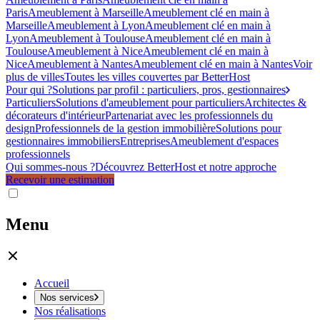
Paris
Ameublement à Marseille
Ameublement clé en main à
Marseille
Ameublement à Lyon
Ameublement clé en main à
Lyon
Ameublement à Toulouse
Ameublement clé en main à
Toulouse
Ameublement à Nice
Ameublement clé en main à
Nice
Ameublement à Nantes
Ameublement clé en main à Nantes
Voir
plus de villes
Toutes les villes couvertes par BetterHost
Pour qui ?
Solutions par profil : particuliers, pros, gestionnaires
Particuliers
Solutions d'ameublement pour particuliers
Architectes &
décorateurs d'intérieur
Partenariat avec les professionnels du
design
Professionnels de la gestion immobilière
Solutions pour
gestionnaires immobiliers
Entreprises
Ameublement d'espaces
professionnels
Qui sommes-nous ?
Découvrez BetterHost et notre approche
Recevoir une estimation
Menu
Accueil
Nos services
Nos réalisations