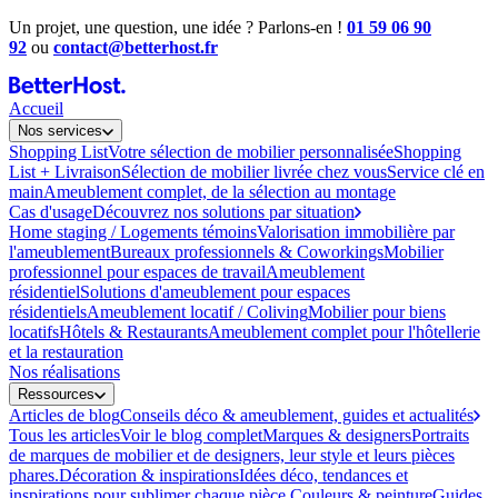
Un projet, une question, une idée ? Parlons-en !
01 59 06 90
92
ou
contact@betterhost.fr
Accueil
Nos services
Shopping List
Votre sélection de mobilier personnalisée
Shopping
List + Livraison
Sélection de mobilier livrée chez vous
Service clé en
main
Ameublement complet, de la sélection au montage
Cas d'usage
Découvrez nos solutions par situation
Home staging / Logements témoins
Valorisation immobilière par
l'ameublement
Bureaux professionnels & Coworkings
Mobilier
professionnel pour espaces de travail
Ameublement
résidentiel
Solutions d'ameublement pour espaces
résidentiels
Ameublement locatif / Coliving
Mobilier pour biens
locatifs
Hôtels & Restaurants
Ameublement complet pour l'hôtellerie
et la restauration
Nos réalisations
Ressources
Articles de blog
Conseils déco & ameublement, guides et actualités
Tous les articles
Voir le blog complet
Marques & designers
Portraits
de marques de mobilier et de designers, leur style et leurs pièces
phares.
Décoration & inspirations
Idées déco, tendances et
inspirations pour sublimer chaque pièce.
Couleurs & peinture
Guides