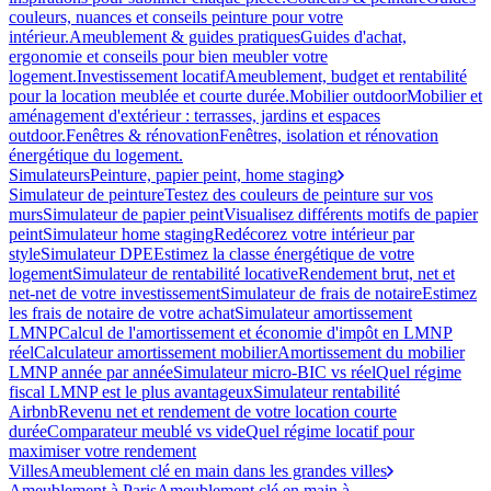
couleurs, nuances et conseils peinture pour votre
intérieur.
Ameublement & guides pratiques
Guides d'achat,
ergonomie et conseils pour bien meubler votre
logement.
Investissement locatif
Ameublement, budget et rentabilité
pour la location meublée et courte durée.
Mobilier outdoor
Mobilier et
aménagement d'extérieur : terrasses, jardins et espaces
outdoor.
Fenêtres & rénovation
Fenêtres, isolation et rénovation
énergétique du logement.
Simulateurs
Peinture, papier peint, home staging
Simulateur de peinture
Testez des couleurs de peinture sur vos
murs
Simulateur de papier peint
Visualisez différents motifs de papier
peint
Simulateur home staging
Redécorez votre intérieur par
style
Simulateur DPE
Estimez la classe énergétique de votre
logement
Simulateur de rentabilité locative
Rendement brut, net et
net-net de votre investissement
Simulateur de frais de notaire
Estimez
les frais de notaire de votre achat
Simulateur amortissement
LMNP
Calcul de l'amortissement et économie d'impôt en LMNP
réel
Calculateur amortissement mobilier
Amortissement du mobilier
LMNP année par année
Simulateur micro-BIC vs réel
Quel régime
fiscal LMNP est le plus avantageux
Simulateur rentabilité
Airbnb
Revenu net et rendement de votre location courte
durée
Comparateur meublé vs vide
Quel régime locatif pour
maximiser votre rendement
Villes
Ameublement clé en main dans les grandes villes
Ameublement à Paris
Ameublement clé en main à